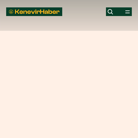
Türkiye'de
yasal
CBD
yağı
CBD
Haber
Siyaset
YAZAR
TARİH
KenevirHaber
22 Kasım 2018