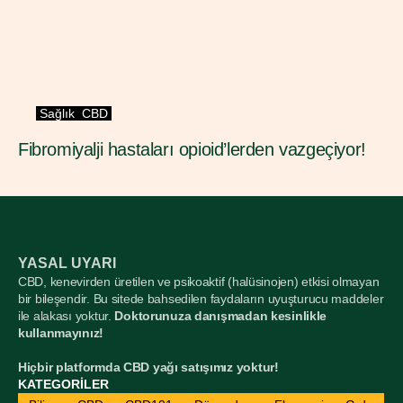
Sağlık
CBD
Fibromiyalji hastaları opioid’lerden vazgeçiyor!
YASAL UYARI
CBD, kenevirden üretilen ve psikoaktif (halüsinojen) etkisi olmayan 
bir bileşendir. Bu sitede bahsedilen faydaların uyuşturucu maddeler 
ile alakası yoktur. 
Doktorunuza danışmadan kesinlikle 
kullanmayınız!
Hiçbir platformda CBD yağı satışımız yoktur!
KATEGORİLER