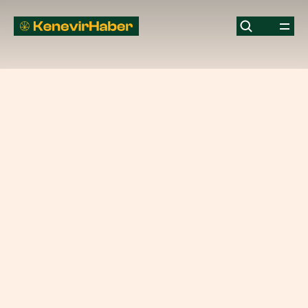
Fransa'da
CBD
ürünleri
satan
mağazalar
AB
kararından
sonra
hızla
çoğalıyor
CBD
Haber
Dünyadan
YAZAR
TARİH
KenevirHaber
3 Ocak 2021