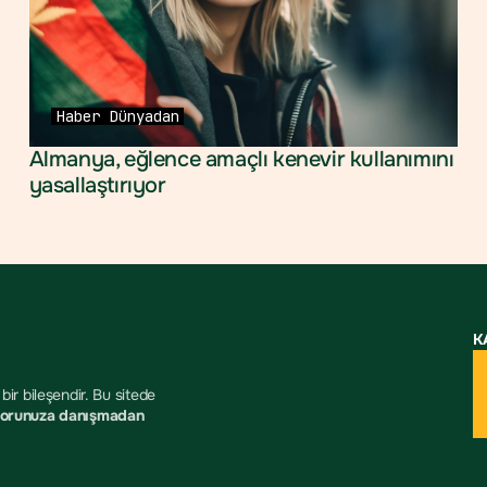
Haber
Dünyadan
Almanya, eğlence amaçlı kenevir kullanımını 
yasallaştırıyor
K
ir bileşendir. Bu sitede 
orunuza danışmadan 