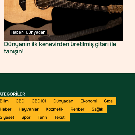
Haber
Dünyadan
Dünyanın ilk kenevirden üretilmiş gitarı ile 
tanışın!
ATEGORİLER
Bilim
CBD
CBD101
Dünyadan
Ekonomi
Gıda
Haber
Hayvanlar
Kozmetik
Rehber
Sağlık
Siyaset
Spor
Tarih
Tekstil