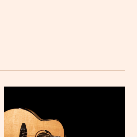
siye oylama yapılmadan reddedildi.
Tavsiye Kararı, 24 lehte, iki çekimser ve 27 ret 
kaldırmayı amaçlıyor ve "esrarla ilgili herhangi 
ıkları için kafa karıştırıcı yasal durumu THC'nin 
slak haline getirildi ve DSÖ’nin üye devletlerin son 