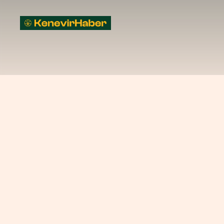
Birleşmiş Milletler, DSÖ'nün keneviri uyuşturucu listesinden
Birleşmiş
Mi
uyuşturucu
yönündeki