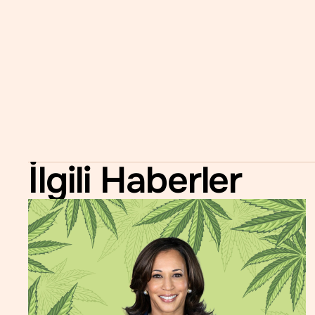
Tavsiye 5.3 ve 5.6, Tavsiye 5.2'nin onayına b
Tavsiye 5.6, THC'nin 1961 anlaşmasının Çizelge I
1961 tarihli antlaşmadan “kenevir özleri ve tent
oyuyla reddedildi. Ancak DSÖ'nün tavsiyeye il
bir maddenin kontrol düzeyini düşürmeyi vey
5.5 numaralı tavsiye altı lehte, dört çekimser 
izleriyle açıklığa kavuşturmak için kaçırılmış bi
iki yılda bu öneri hakkındaki sorularına verdiği 
İlgili Haberler