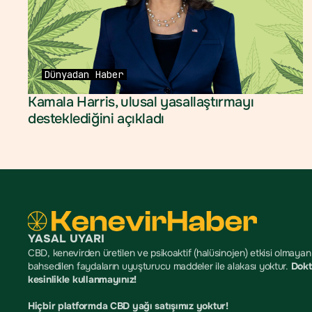
Dünyadan
Haber
Kamala Harris, ulusal yasallaştırmayı 
desteklediğini açıkladı
YASAL UYARI
CBD, kenevirden üretilen ve psikoaktif (halüsinojen) etkisi olmayan b
bahsedilen faydaların uyuşturucu maddeler ile alakası yoktur. 
Dokt
kesinlikle kullanmayınız!
Hiçbir platformda CBD yağı satışımız yoktur!