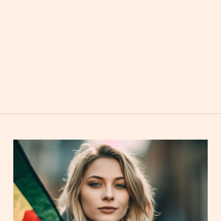
ağlandığı için 5.2 reddedildiğinden dolayı, bu iki tav
II'e yerleştirilmesiyle ilgiliydi.
ürlerinin” silinmesine yönelik bir öneri olan 5.4 sayılı 
işkin açıklamasına göre, bu sadece bir kopyayı ortadan 
a kontrol kapsamını daraltmayı" amaçlamıyor.
oyla ve 43 aleyhte oyla reddedildi. Bu öneri, CBD hazırl
r fırsatı temsil etmektedir. Teklif belirsiz bir şekilde ta
yanıtlar kafa karışıklığını artırdı.