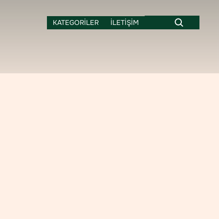
KATEGORİLER
İLETİŞİM
Haber
Dünyadan
nün
keneviri
ıkarılması
bul
etti